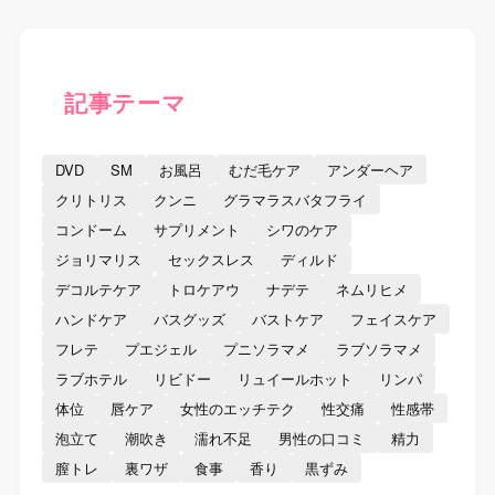
記事テーマ
DVD
SM
お風呂
むだ毛ケア
アンダーヘア
クリトリス
クンニ
グラマラスバタフライ
コンドーム
サプリメント
シワのケア
ジョリマリス
セックスレス
ディルド
デコルテケア
トロケアウ
ナデテ
ネムリヒメ
ハンドケア
バスグッズ
バストケア
フェイスケア
フレテ
プエジェル
プニソラマメ
ラブソラマメ
ラブホテル
リビドー
リュイールホット
リンパ
体位
唇ケア
女性のエッチテク
性交痛
性感帯
泡立て
潮吹き
濡れ不足
男性の口コミ
精力
膣トレ
裏ワザ
食事
香り
黒ずみ