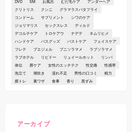
DVD
SM
お風呂
むだ毛ケア
アンダーヘア
クリトリス
クンニ
グラマラスバタフライ
コンドーム
サプリメント
シワのケア
ジョリマリス
セックスレス
ディルド
デコルテケア
トロケアウ
ナデテ
ネムリヒメ
ハンドケア
バスグッズ
バストケア
フェイスケア
フレテ
プエジェル
プニソラマメ
ラブソラマメ
ラブホテル
リビドー
リュイールホット
リンパ
体位
唇ケア
女性のエッチテク
性交痛
性感帯
泡立て
潮吹き
濡れ不足
男性の口コミ
精力
膣トレ
裏ワザ
食事
香り
黒ずみ
アーカイブ