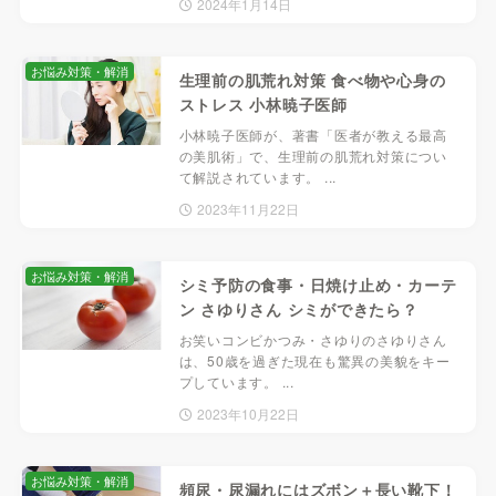
2024年1月14日
お悩み対策・解消
生理前の肌荒れ対策 食べ物や心身の
ストレス 小林暁子医師
小林暁子医師が、著書「医者が教える最高
の美肌術」で、生理前の肌荒れ対策につい
て解説されています。 ...
2023年11月22日
お悩み対策・解消
シミ予防の食事・日焼け止め・カーテ
ン さゆりさん シミができたら？
お笑いコンビかつみ・さゆりのさゆりさん
は、50歳を過ぎた現在も驚異の美貌をキー
プしています。 ...
2023年10月22日
お悩み対策・解消
頻尿・尿漏れにはズボン＋長い靴下！