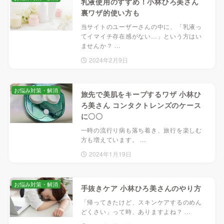
乳液使用のすすめ！小林ひろ美さん
裏ワザ的使い方も
当サイトのユーザーさんの中に、「乳液っ
てイマイチ存在感がない…」という方はい
ませんか？ ...
2024年2月9日
お悩み対策・解消
旅先で美肌をキープするワザ 小林ひ
ろ美さん コンタクトレンズのケース
に〇〇
一時の流行り病も落ち着き、旅行を楽しむ
方も増えています。 ...
2024年1月19日
お悩み対策・解消
手抜きケア 小林ひろ美さんのやり方
「帰ってきたけど、スキンケアするのめん
どくさい」って時、ありますよね？ ...