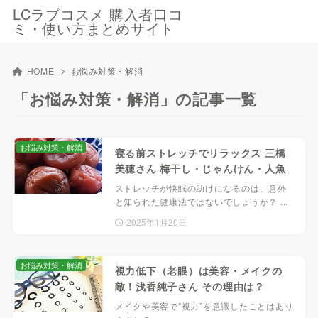
LCラブコスメ 購入者口コ
ミ・使い方まとめサイト
HOME
お悩み対策・解消
「お悩み対策・解消」の記事一覧
お悩み対策・解消
寝る前ストレッチでリラックス 三橋
美穂さん 梅干し・じゃんけん・人魚
ストレッチが快眠の助けになるのは、意外
と知られた健康法ではないでしょうか？ ...
2025年1月20日
お悩み対策・解消
視力低下（老眼）は美容・メイクの
敵！浅香純子さん その理由は？
メイクや美容で”視力”を意識したことはあり