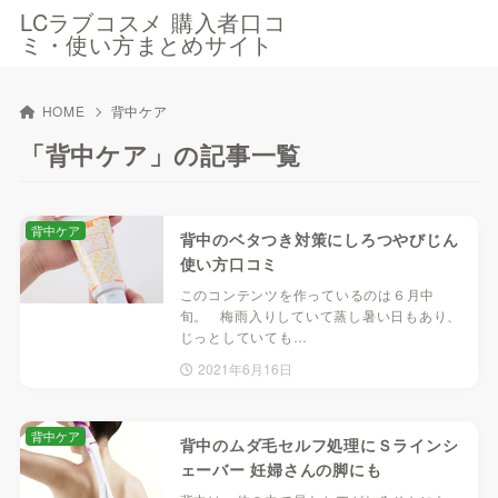
LCラブコスメ 購入者口コ
ミ・使い方まとめサイト
HOME
背中ケア
「背中ケア」の記事一覧
背中ケア
背中のベタつき対策にしろつやびじん
使い方口コミ
このコンテンツを作っているのは６月中
旬。 梅雨入りしていて蒸し暑い日もあり、
じっとしていても…
2021年6月16日
背中ケア
背中のムダ毛セルフ処理にＳラインシ
ェーバー 妊婦さんの脚にも