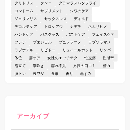
クリトリス
クンニ
グラマラスバタフライ
コンドーム
サプリメント
シワのケア
ジョリマリス
セックスレス
ディルド
デコルテケア
トロケアウ
ナデテ
ネムリヒメ
ハンドケア
バスグッズ
バストケア
フェイスケア
フレテ
プエジェル
プニソラマメ
ラブソラマメ
ラブホテル
リビドー
リュイールホット
リンパ
体位
唇ケア
女性のエッチテク
性交痛
性感帯
泡立て
潮吹き
濡れ不足
男性の口コミ
精力
膣トレ
裏ワザ
食事
香り
黒ずみ
アーカイブ