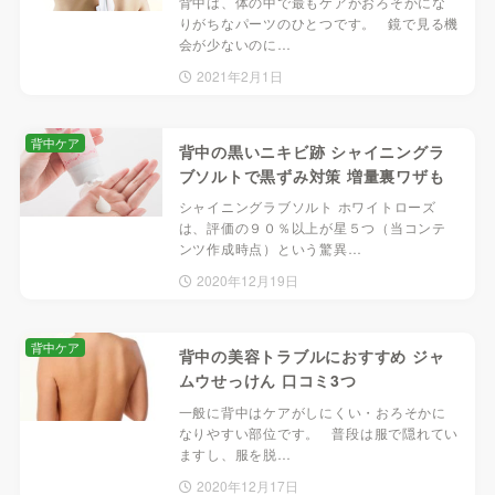
背中は、体の中で最もケアがおろそかにな
りがちなパーツのひとつです。 鏡で見る機
会が少ないのに…
2021年2月1日
背中ケア
背中の黒いニキビ跡 シャイニングラ
ブソルトで黒ずみ対策 増量裏ワザも
シャイニングラブソルト ホワイトローズ
は、評価の９０％以上が星５つ（当コンテ
ンツ作成時点）という驚異…
2020年12月19日
背中ケア
背中の美容トラブルにおすすめ ジャ
ムウせっけん 口コミ3つ
一般に背中はケアがしにくい・おろそかに
なりやすい部位です。 普段は服で隠れてい
ますし、服を脱…
2020年12月17日