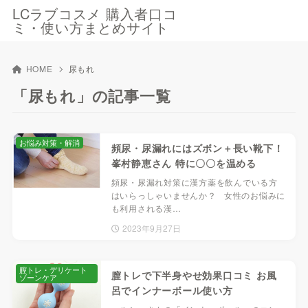
LCラブコスメ 購入者口コ
ミ・使い方まとめサイト
HOME
尿もれ
「尿もれ」の記事一覧
お悩み対策・解消
頻尿・尿漏れにはズボン＋長い靴下！
峯村静恵さん 特に〇〇を温める
頻尿・尿漏れ対策に漢方薬を飲んでいる方
はいらっしゃいませんか？ 女性のお悩みに
も利用される漢…
2023年9月27日
膣トレ・デリケート
膣トレで下半身やせ効果口コミ お風
ゾーンケア
呂でインナーボール使い方