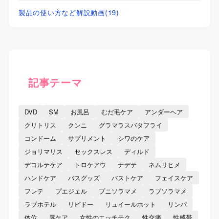
製品の使い方など解説動画
(19)
記事テーマ
DVD
SM
お風呂
むだ毛ケア
アンダーヘア
クリトリス
クンニ
グラマラスバタフライ
コンドーム
サプリメント
シワのケア
ジョリマリス
セックスレス
ディルド
デコルテケア
トロケアウ
ナデテ
ネムリヒメ
ハンドケア
バスグッズ
バストケア
フェイスケア
フレテ
プエジェル
プニソラマメ
ラブソラマメ
ラブホテル
リビドー
リュイールホット
リンパ
体位
唇ケア
女性のエッチテク
性交痛
性感帯