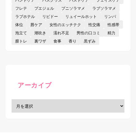
フレテ
プエジェル
プニソラマメ
ラブソラマメ
ラブホテル
リビドー
リュイールホット
リンパ
体位
唇ケア
女性のエッチテク
性交痛
性感帯
泡立て
潮吹き
濡れ不足
男性の口コミ
精力
膣トレ
裏ワザ
食事
香り
黒ずみ
アーカイブ