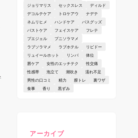
ジョリマリス
セックスレス
ディルド
デコルテケア
トロケアウ
ナデテ
ネムリヒメ
ハンドケア
バスグッズ
水
バストケア
フェイスケア
フレテ
プエジェル
プニソラマメ
ラブソラマメ
ラブホテル
リビドー
リュイールホット
リンパ
体位
唇ケア
女性のエッチテク
性交痛
性感帯
泡立て
潮吹き
濡れ不足
好
男性の口コミ
精力
膣トレ
裏ワザ
食事
香り
黒ずみ
アーカイブ