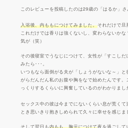
このレビューを投稿したのは29歳の「はるか」さ
入浴後、内ももにつけてみました。
それだけで旦
これだけでは香りは強くないし、変わらないかな
気が（笑）
その後寝室でうなじにつけて、女性が「すこしだ
みたら･･･。
いつもなら面倒がる夫が「しょうがないな～」と
がらだんだん私のお腹や胸をなで始めたんです。
っくりするくらいに興奮しているのがわかりまし
セックス中の彼は今までにないくらい息が荒くて
とき思いきり抱きしめられて久々に幸せを感じま
そして翌日も
内もも、胸元につけて
夜を過ごして