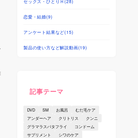
セックス・ひとりＨ
(28)
恋愛・結婚
(9)
アンケート結果など
(15)
ん
製品の使い方など解説動画
(19)
離
記事テーマ
DVD
SM
お風呂
むだ毛ケア
アンダーヘア
クリトリス
クンニ
グラマラスバタフライ
コンドーム
サプリメント
シワのケア