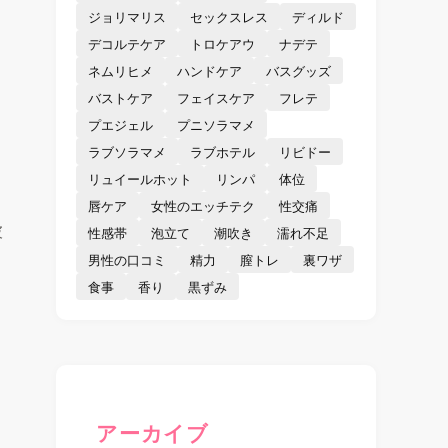
ジョリマリス
セックスレス
ディルド
デコルテケア
トロケアウ
ナデテ
ネムリヒメ
ハンドケア
バスグッズ
バストケア
フェイスケア
フレテ
プエジェル
プニソラマメ
ラブソラマメ
ラブホテル
リビドー
リュイールホット
リンパ
体位
唇ケア
女性のエッチテク
性交痛
彼
性感帯
泡立て
潮吹き
濡れ不足
男性の口コミ
精力
膣トレ
裏ワザ
食事
香り
黒ずみ
アーカイブ