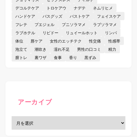
デコルテケア
トロケアウ
ナデテ
ネムリヒメ
ハンドケア
バスグッズ
バストケア
フェイスケア
フレテ
プエジェル
プニソラマメ
ラブソラマメ
ラブホテル
リビドー
リュイールホット
リンパ
体位
唇ケア
女性のエッチテク
性交痛
性感帯
泡立て
潮吹き
濡れ不足
男性の口コミ
精力
膣トレ
裏ワザ
食事
香り
黒ずみ
アーカイブ