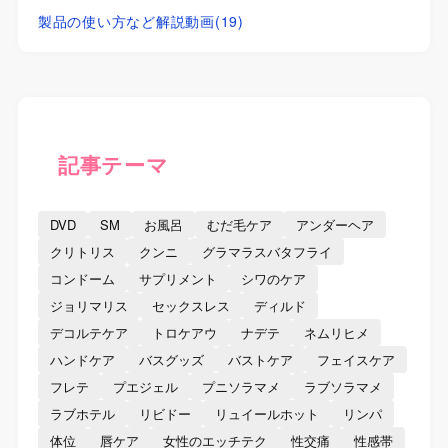
製品の使い方など解説動画
(19)
記事テーマ
DVD
SM
お風呂
むだ毛ケア
アンダーヘア
クリトリス
クンニ
グラマラスバタフライ
コンドーム
サプリメント
シワのケア
ジョリマリス
セックスレス
ディルド
デコルテケア
トロケアウ
ナデテ
ネムリヒメ
ハンドケア
バスグッズ
バストケア
フェイスケア
フレテ
プエジェル
プニソラマメ
ラブソラマメ
ラブホテル
リビドー
リュイールホット
リンパ
体位
唇ケア
女性のエッチテク
性交痛
性感帯