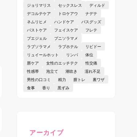
ジョリマリス
セックスレス
ディルド
デコルテケア
トロケアウ
ナデテ
ネムリヒメ
ハンドケア
バスグッズ
バストケア
フェイスケア
フレテ
プエジェル
プニソラマメ
ラブソラマメ
ラブホテル
リビドー
リュイールホット
リンパ
体位
唇ケア
女性のエッチテク
性交痛
性感帯
泡立て
潮吹き
濡れ不足
男性の口コミ
精力
膣トレ
裏ワザ
食事
香り
黒ずみ
アーカイブ