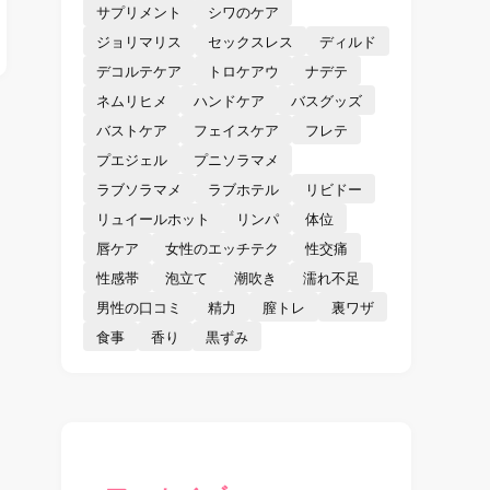
サプリメント
シワのケア
ジョリマリス
セックスレス
ディルド
デコルテケア
トロケアウ
ナデテ
ネムリヒメ
ハンドケア
バスグッズ
バストケア
フェイスケア
フレテ
プエジェル
プニソラマメ
ラブソラマメ
ラブホテル
リビドー
リュイールホット
リンパ
体位
唇ケア
女性のエッチテク
性交痛
性感帯
泡立て
潮吹き
濡れ不足
男性の口コミ
精力
膣トレ
裏ワザ
食事
香り
黒ずみ