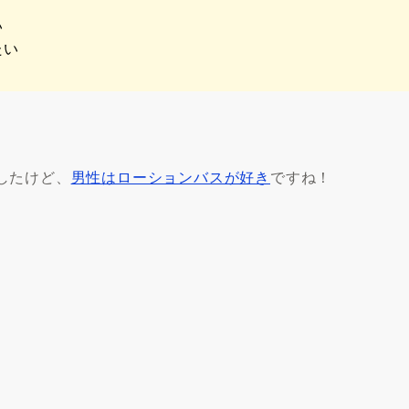
い
たい
したけど、
男性はローションバスが好き
ですね！