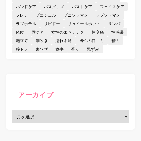
ハンドケア
バスグッズ
バストケア
フェイスケア
フレテ
プエジェル
プニソラマメ
ラブソラマメ
ラブホテル
リビドー
リュイールホット
リンパ
体位
唇ケア
女性のエッチテク
性交痛
性感帯
泡立て
潮吹き
濡れ不足
男性の口コミ
精力
膣トレ
裏ワザ
食事
香り
黒ずみ
アーカイブ