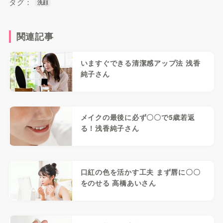
タグ：
洗顔
関連記事
いますぐできる清潔感アップ法 浅香
純子さん
メイクの最後に必ず〇〇で5歳若返
る！浅香純子さん
口紅の色を活かす工夫 まず唇に〇〇
をのせる 高橋あいさん