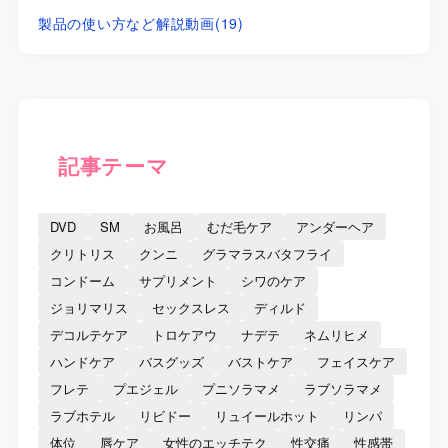
製品の使い方など解説動画
(19)
記事テーマ
DVD
SM
お風呂
むだ毛ケア
アンダーヘア
クリトリス
クンニ
グラマラスバタフライ
コンドーム
サプリメント
シワのケア
ジョリマリス
セックスレス
ディルド
デコルテケア
トロケアウ
ナデテ
ネムリヒメ
ハンドケア
バスグッズ
バストケア
フェイスケア
フレテ
プエジェル
プニソラマメ
ラブソラマメ
ラブホテル
リビドー
リュイールホット
リンパ
体位
唇ケア
女性のエッチテク
性交痛
性感帯