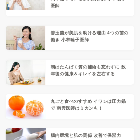
医師
善玉菌が美肌を助ける理由 4つの菌の
働き 小林暁子医師
朝はたんぱく質の補給も忘れずに 数
年後の健康＆キレイを左右する
丸ごと食べのすすめ イワシは圧力鍋
で 南雲医師はミカンも！
腸内環境と肌の関係 改善で保湿力