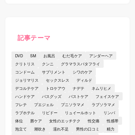
記事テーマ
DVD
SM
お風呂
むだ毛ケア
アンダーヘア
クリトリス
クンニ
グラマラスバタフライ
コンドーム
サプリメント
シワのケア
ジョリマリス
セックスレス
ディルド
デコルテケア
トロケアウ
ナデテ
ネムリヒメ
ハンドケア
バスグッズ
バストケア
フェイスケア
フレテ
プエジェル
プニソラマメ
ラブソラマメ
ラブホテル
リビドー
リュイールホット
リンパ
体位
唇ケア
女性のエッチテク
性交痛
性感帯
泡立て
潮吹き
濡れ不足
男性の口コミ
精力